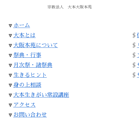
宗教法人 大本大阪本苑
🔽
ホーム
🔽
大本とは
​🖇
🔽
大阪本苑について
🖇
​​🔽
祭典・行事
🖇
🔽
月次祭・諸祭典
🖇
🔽
生きるヒント
🖇
🔽
身の上相談
🔽
大本生きがい常設講座
🔽
アクセス
🔽
お問い合わせ