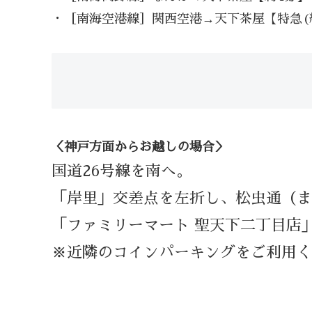
・［南海空港線］関西空港→天下茶屋【特急(約3
＜神戸方面からお越しの場合＞
国道26号線を南へ。
「岸里」交差点を左折し、松虫通（ま
「ファミリーマート 聖天下二丁目店
※近隣のコインパーキングをご利用く